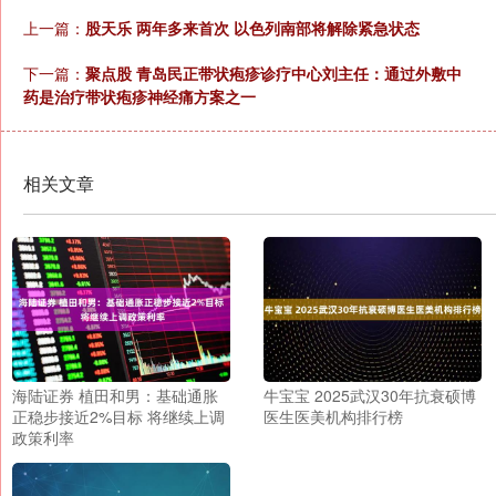
上一篇：
股天乐 两年多来首次 以色列南部将解除紧急状态
下一篇：
聚点股 青岛民正带状疱疹诊疗中心刘主任：通过外敷中
药是治疗带状疱疹神经痛方案之一
相关文章
海陆证券 植田和男：基础通胀
牛宝宝 2025武汉30年抗衰硕博
正稳步接近2%目标 将继续上调
医生医美机构排行榜
政策利率