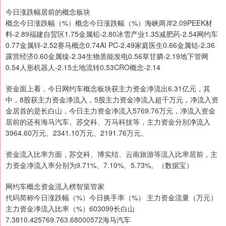
今日涨跌幅居前的概念板块
概念今日涨跌幅（%）概念今日涨跌幅（%）海峡两岸2.09PEEK材
料-2.89福建自贸区1.75金属铅-2.80冰雪产业1.35减肥药-2.54网约车
0.77金属锌-2.52赛马概念0.74AI PC-2.49家庭医生0.66金属钴-2.36
露营经济0.60金属镍-2.34生物质能发电0.56草甘膦-2.19地下管网
0.54人形机器人-2.15土地流转0.53CRO概念-2.14
资金面上看，今日网约车概念板块获主力资金净流出6.31亿元，其
中，8股获主力资金净流入，5股主力资金净流入超千万元，净流入资
金居首的是长白山，今日主力资金净流入5769.76万元，净流入资金
居前的还有海马汽车、苏交科、万马科技等，主力资金分别净流入
3964.60万元、2341.10万元、2191.76万元。
资金流入比率方面，苏交科、博实结、云南旅游等流入比率居前，主
力资金净流入率分别为9.71%、7.10%、5.73%。（数据宝）
网约车概念资金流入榜智策管家
代码简称今日涨跌幅（%）今日换手率（%） 主力资金流量（万元）
主力资金净流入比率（%）603099长白山
7.3810.425769.763.68000572海马汽车