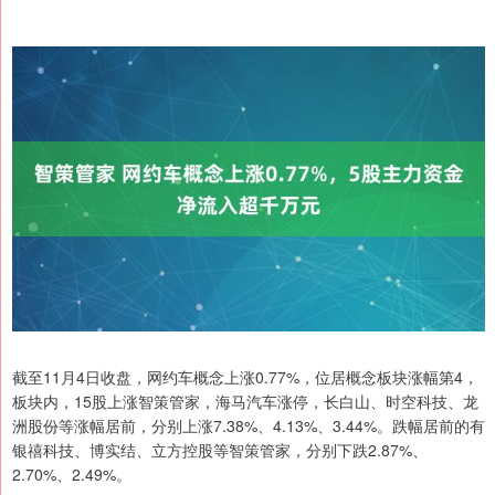
截至11月4日收盘，网约车概念上涨0.77%，位居概念板块涨幅第4，
板块内，15股上涨智策管家，海马汽车涨停，长白山、时空科技、龙
洲股份等涨幅居前，分别上涨7.38%、4.13%、3.44%。跌幅居前的有
银禧科技、博实结、立方控股等智策管家，分别下跌2.87%、
2.70%、2.49%。