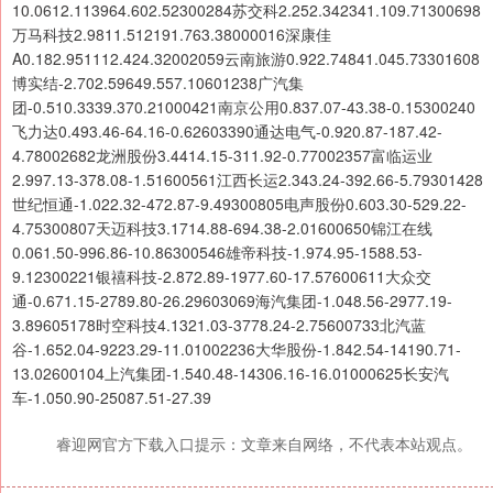
10.0612.113964.602.52300284苏交科2.252.342341.109.71300698
万马科技2.9811.512191.763.38000016深康佳
A0.182.951112.424.32002059云南旅游0.922.74841.045.73301608
博实结-2.702.59649.557.10601238广汽集
团-0.510.3339.370.21000421南京公用0.837.07-43.38-0.15300240
飞力达0.493.46-64.16-0.62603390通达电气-0.920.87-187.42-
4.78002682龙洲股份3.4414.15-311.92-0.77002357富临运业
2.997.13-378.08-1.51600561江西长运2.343.24-392.66-5.79301428
世纪恒通-1.022.32-472.87-9.49300805电声股份0.603.30-529.22-
4.75300807天迈科技3.1714.88-694.38-2.01600650锦江在线
0.061.50-996.86-10.86300546雄帝科技-1.974.95-1588.53-
9.12300221银禧科技-2.872.89-1977.60-17.57600611大众交
通-0.671.15-2789.80-26.29603069海汽集团-1.048.56-2977.19-
3.89605178时空科技4.1321.03-3778.24-2.75600733北汽蓝
谷-1.652.04-9223.29-11.01002236大华股份-1.842.54-14190.71-
13.02600104上汽集团-1.540.48-14306.16-16.01000625长安汽
车-1.050.90-25087.51-27.39
睿迎网官方下载入口提示：文章来自网络，不代表本站观点。