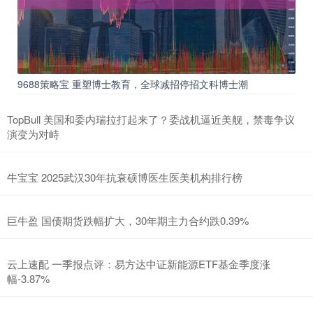
9688策略宝 重塑博士教育，全球减招停招文科博士潮
TopBull 美国和委内瑞拉打起来了？委战机逼近美舰，禁毒争议
演变为对峙
牛宝宝 2025武汉30年抗衰硕博医生医美机构排行榜
巨牛盈 国债期货跌幅扩大，30年期主力合约跌0.39%
云上速配 一季报点评：易方达中证新能源ETF基金季度涨
幅-3.87%