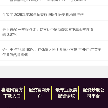
牛宝宝 2025武汉30年抗衰硕博医生医美机构排行榜
云上速配 一季报点评：易方达中证新能源ETF基金季度涨
幅-3.87%
金牛王 年利率190%，存钱送大米！多家地方银行“开门红”首要
任务依然是揽储
睿迎网官方
配资官网开
最专业股票
配资炒股公
下载入口
户
配资论坛
司平台