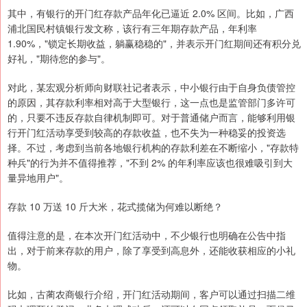
其中，有银行的开门红存款产品年化已逼近 2.0% 区间。比如，广西
浦北国民村镇银行发文称，该行有三年期存款产品，年利率
1.90%，"锁定长期收益，躺赢稳稳的"，并表示开门红期间还有积分兑
好礼，"期待您的参与"。
对此，某宏观分析师向财联社记者表示，中小银行由于自身负债管控
的原因，其存款利率相对高于大型银行，这一点也是监管部门多许可
的，只要不违反存款自律机制即可。对于普通储户而言，能够利用银
行开门红活动享受到较高的存款收益，也不失为一种稳妥的投资选
择。不过，考虑到当前各地银行机构的存款利差在不断缩小，"存款特
种兵"的行为并不值得推荐，"不到 2% 的年利率应该也很难吸引到大
量异地用户"。
存款 10 万送 10 斤大米，花式揽储为何难以断绝？
值得注意的是，在本次开门红活动中，不少银行也明确在公告中指
出，对于前来存款的用户，除了享受到高息外，还能收获相应的小礼
物。
比如，古蔺农商银行介绍，开门红活动期间，客户可以通过扫描二维