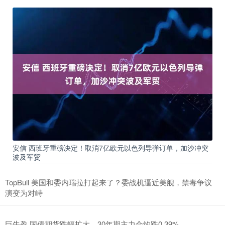
安信 西班牙重磅决定！取消7亿欧元以色列导弹订单，加沙冲突
波及军贸
TopBull 美国和委内瑞拉打起来了？委战机逼近美舰，禁毒争议
演变为对峙
巨牛盈 国债期货跌幅扩大，30年期主力合约跌0.39%