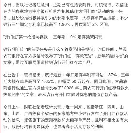
今日，财联社记者注意到，近期已有包括农商行、村镇银行、农信社
在内的多家地方中小银行机构均把揽储作为"开门红"活动的第一任
务，且纷纷推出极具吸引力的长期限定存、大额存单产品揽客，不少
银行三年期定存利率已摸高至 1.90%，再度逼近 2% 区间。
"开门红"第一枪指向存款 ，三年期 1.9% 定存频繁闪现
银行"开门红"的首要任务是什么？答案恐怕是揽储。昨日晚间，兰溪
农商银行在官方微信号发布了"开门红 | ‘存款’贺岁，新年鸿运纳福"的
文章，通过互联网渠道推销该行开门红存款产品。
在公告中，该行指出，该行最新 1 年底定存年利率可达 1.37%，三年
期大额存单最高可至 1.65%，但需要 50 万起存。同日晚间，古蔺农
商银行也通过官方微信号发布了" 2026 年古蔺农商行开门红存贷款火
热预约中"的文章，表示该行有开门红限时优惠的超值存款产品。
今日上午，财联社记者统计发现，近一周来，包括浙江、四川、山
东、山西、广西等多个省份的多家地方中小银行发布了开门红存款活
动的信息，兜售旗下的定期存款和大额存单产品，且利率相比国有大
行、股份行均有明显优势，也显著高于活期存款的利率。