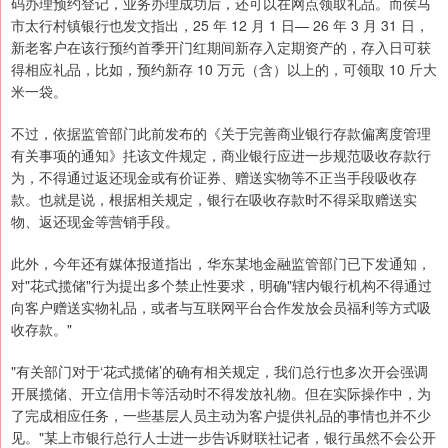
码办理预约登记，业务办理成功后，还可以在网点领取礼品。而侯马
市太行村镇银行也发文指出，25 年 12 月 1 日— 26 年 3 月 31 日，
新老客户在该行预约首季开门红期间新存入定期资产的，存入日可获
得相应礼品，比如，预约新存 10 万元（含）以上的，可领取 10 斤大
米一袋。
不过，依据监管部门此前发布的《关于完善商业银行存款偏离度管理
有关事项的通知》扥该文件规定，商业银行应进一步规范吸收存款行
为，不得通过返还现金或有价证券、赠送实物等不正当手段吸收存
款。也就是说，根据相关规定，银行在吸收存款时不得采取赠送实
物、返还现金等营销手段。
此外，今年还有媒体报道指出，华东某地金融监管部门已下发通知，
对"花式揽储"行为提出多个禁止性要求，明确"辖内银行机构不得通过
向客户赠送实物礼品，或者与互联网平台合作发放会员福利等方式吸
收存款。"
"有关部门对于‘花式揽储’的确有相关规定，我们总行也多次开会强调
开展揽储、开立信用卡等活动时不得发放礼物。但在实际操作中，为
了完成相应任务，一些基层人员主动为客户提供礼品的事情也并不少
见。"某上市银行总行人士进一步告诉财联社记者，银行虽然不会公开