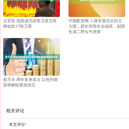
点登富 我国成功发射卫星互联
中国配资网 八路军最悲壮的主
网低轨17组卫星
力团，团长和营长全战死，副团
长成二野头号虎将
股天乐 两年多来首次 以色列南
部将解除紧急状态
相关评论
本文评分
*